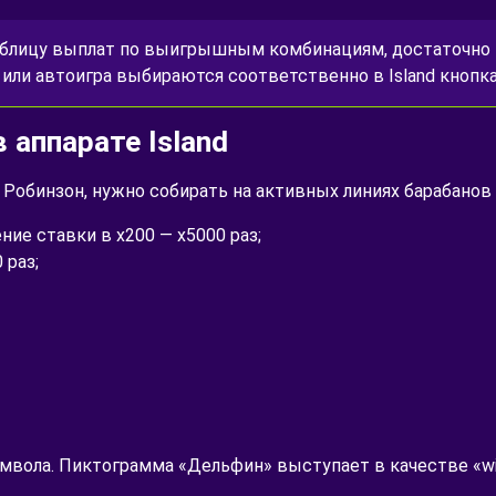
аблицу выплат по выигрышным комбинациям, достаточно к
ли автоигра выбираются соответственно в Island кнопками
аппарате Island
Робинзон, нужно собирать на активных линиях барабанов
ние ставки в x200 — x5000 раз;
 раз;
мвола. Пиктограмма «Дельфин» выступает в качестве «wi