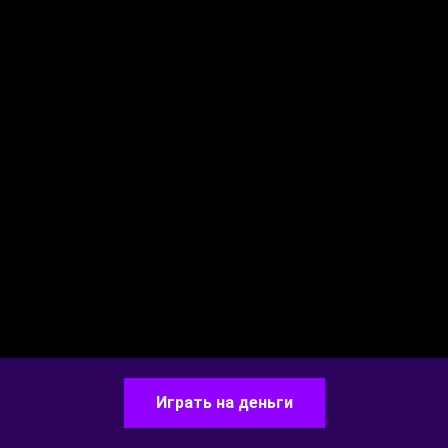
Играть на деньги