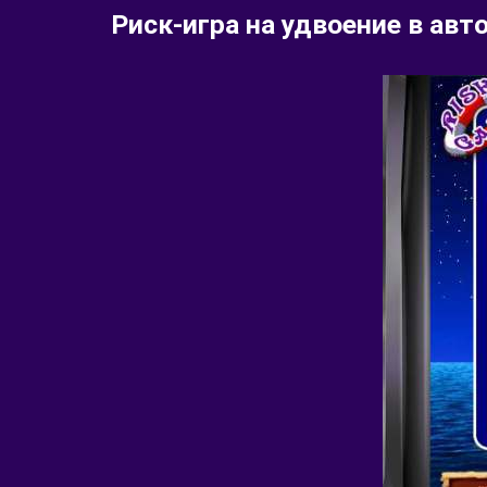
Риск-игра на удвоение в авт