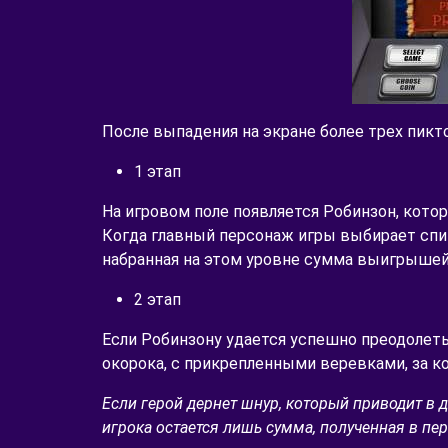
После выпадения на экране более трех пикт
1 этап
На игровом поле появляется Робинзон, котор
Когда главный персонаж игры выбирает спину
набранная на этом уровне сумма выигрышей
2 этап
Если Робинзону удается успешно преодолеть
окорока, с прикрепленными веревками, за ко
Если герой дернет шнур, который приводит в д
игрока остается лишь сумма, полученная в пер