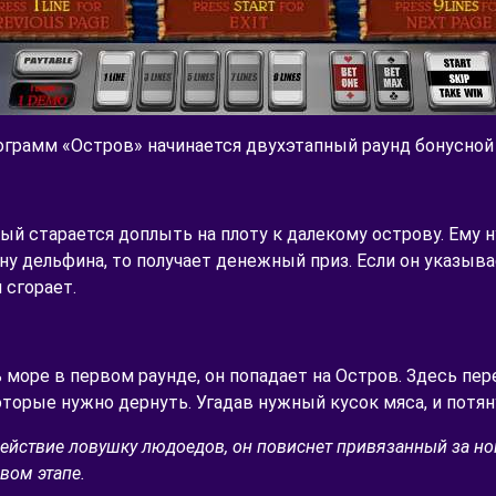
ограмм «Остров» начинается двухэтапный раунд бонусной
ый старается доплыть на плоту к далекому острову. Ему 
 дельфина, то получает денежный приз. Если он указывае
 сгорает.
 море в первом раунде, он попадает на Остров. Здесь пе
торые нужно дернуть. Угадав нужный кусок мяса, и потяну
ействие ловушку людоедов, он повиснет привязанный за ногу.
вом этапе.