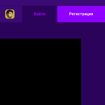
Войти
Регистрация