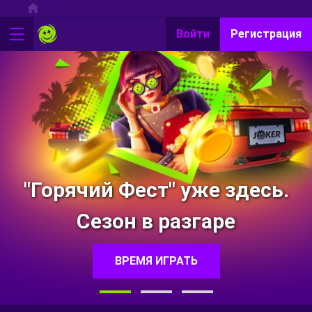
Войти
Регистрация
"Горячий Фест" уже здесь.
Сезон в разгаре
ВРЕМЯ ИГРАТЬ