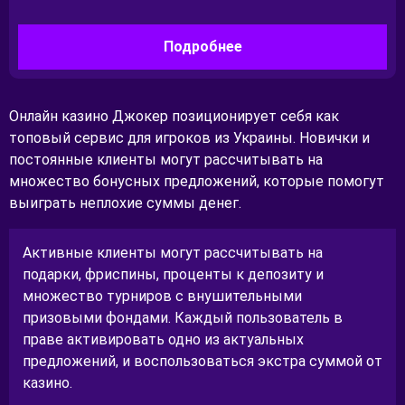
Подробнее
Онлайн казино Джокер позиционирует себя как
топовый сервис для игроков из Украины. Новички и
постоянные клиенты могут рассчитывать на
множество бонусных предложений, которые помогут
выиграть неплохие суммы денег.
Активные клиенты могут рассчитывать на
подарки, фриспины, проценты к депозиту и
множество турниров с внушительными
призовыми фондами. Каждый пользователь в
праве активировать одно из актуальных
предложений, и воспользоваться экстра суммой от
казино.