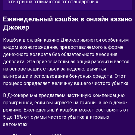
отыгрыша отличаются от стандартных.
Еженедельный кэшбэк в онлайн казино
Джокер
Кэшбэк в онлайн казино Джокер является особенным
видом вознаграждения, предоставляемого в форме
денежного возврата без обязательного внесения
депозита. Эта привлекательная опция рассчитывается
на основе ваших ставок за неделю, вычитая
выигрыши и использование бонусных средств. Этот
процесс определяет величину вашего чистого убытка.
В Джокере мы предлагаем частичную компенсацию
проигрышей, если вы играете на гривны, а не в демо-
режиме. Еженедельный кэшбэк может составлять от
5 до 15% от суммы чистого убытка в игровых
автоматах: