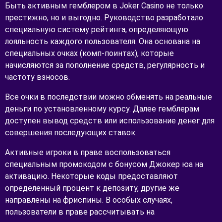
Быть активным гемблером в Joker Casino не только
престижно, но и выгодно. Руководство разработало
специальную систему рейтинга, определяющую
лояльность каждого пользователя. Она основана на
специальных очках (комп-поинтах), которые
начисляются за пополнение средств, регулярность и
частоту взносов.
Все очки в последствии можно обменять на реальные
деньги по установленному курсу. Далее гемблерам
доступен вывод средств или использование денег для
совершения последующих ставок.
Активные игроки в праве воспользоваться
специальным промокодом с бонусом Джокер юа на
активацию. Некоторые коды предоставляют
определенный процент к депозиту, другие же
направлены на фриспины. В особых случаях,
пользователи в праве рассчитывать на