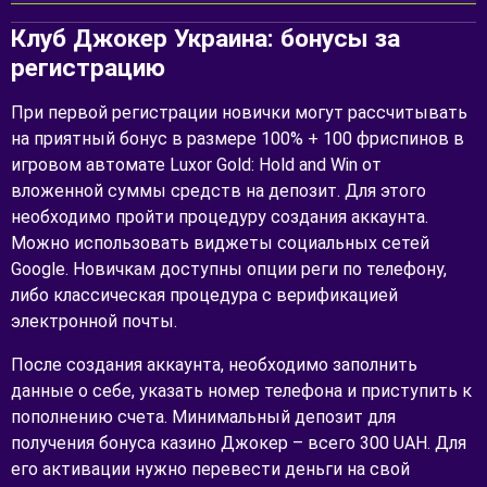
Клуб Джокер Украина: бонусы за
регистрацию
При первой регистрации новички могут рассчитывать
на приятный бонус в размере 100% + 100 фриспинов в
игровом автомате
Luxor Gold: Hold and Win
от
вложенной суммы средств на депозит. Для этого
необходимо пройти процедуру создания аккаунта.
Можно использовать виджеты социальных сетей
Google. Новичкам доступны опции реги по телефону,
либо классическая процедура с верификацией
электронной почты.
После создания аккаунта, необходимо заполнить
данные о себе, указать номер телефона и приступить к
пополнению счета. Минимальный депозит для
получения бонуса казино Джокер – всего 300 UAH. Для
его активации нужно перевести деньги на свой