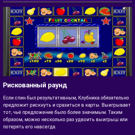
Рискованный раунд
Если спин был результативным, Клубника обязательно
предложит рискнуть и сразиться в карты. Выигрывает
тот, чьё предложение было более значимым. Таким
образом, можно несколько раз удвоить выигрыш или
потерять его навсегда.