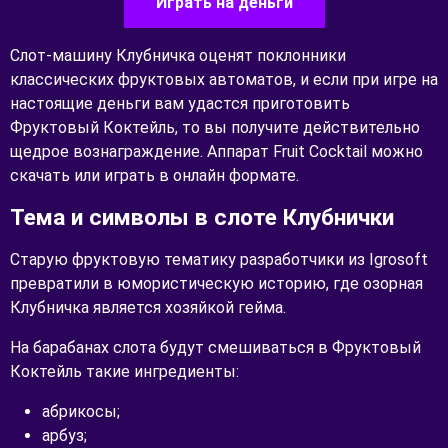
Играть на деньги
Слот-машину Клубничка оценят поклонники
классических фруктовых автоматов, и если при игре на
настоящие деньги вам удастся приготовить
Фруктовый Коктейль, то вы получите действительно
щедрое вознаграждение. Аппарат Fruit Cocktail можно
скачать или играть в онлайн формате.
Тема и символы в слоте Клубнички
Старую фруктовую тематику разработчики из Igrosoft
превратили в юмористическую историю, где озорная
Клубничка является хозяйкой гейма.
На барабанах слота будут смешиваться в Фруктовый
Коктейль такие ингредиенты:
абрикосы;
арбуз;