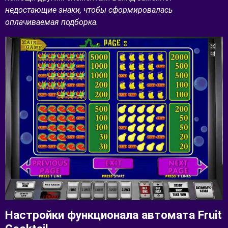
недостающие знаки, чтобы сформировалась
оплачиваемая подборка.
Настройки функционала автомата Fruit