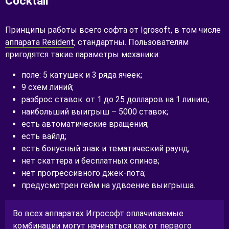
Cocktail
Принципы работы всего софта от Igrosoft, в том числе
аппарата Resident
, стандартны. Пользователям
пригодятся такие параметры механики:
поле: 5 катушек и 3 ряда ячеек;
9 схем линий;
разброс ставок: от 1 до 25 долларов на 1 линию;
наибольший выигрыш – 5000 ставок;
есть автоматические вращения;
есть вайлд;
есть бонусный знак и тематический раунд;
нет скаттера и бесплатных спинов;
нет прогрессивного джек-пота;
предусмотрен гейм на удвоение выигрыша.
Во всех аппаратах Игрософт оплачиваемые
комбинации могут начинаться как от первого